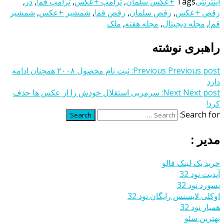
اینترنتی
Tags
+عکس سلمان
,
ترامپ +عکس
,
ترامپ قم!
,
در
,
رقص +عکس
,
رقص سلمان
,
رقص قم!
,
شمشیر +عکس
,
شمشیر
قم!
,
مجله دیجیتال
,
مجله هفته
,
ملک
راهبری نوشته
Previous post:
Previous
ثبت نام محصول ۲۰۰۸ همچنان ادامه
دارد
Next post:
Next
سرمربی استقلال خودش را از عکس‌ ها حذف
کرد!
Search for:
Search
مدیر :
خرید بک لینک فالو
آپدیت نود 32
پسورد نود 32
اوکلی لایسنس رایگان نود 32
همیار نود 32
بهترین سئو