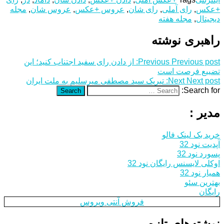
+عکس
,
رای آملی
,
رای شان
,
عروس +عکس
,
عروس شان
,
مجله
دیجیتال
,
مجله هفته
راهبری نوشته
Previous post:
Previous
از دادن رای سفید اجتناب کنید؛ این
تضییع فرصت است
Next post:
Next
تبریک سید مصطفی میرسلیم به ملت ایران
Search for:
Search
مدیر :
خرید بک لینک فالو
آپدیت نود 32
پسورد نود 32
اوکلی لایسنس رایگان نود 32
همیار نود 32
بهترین سئو
رایگان
فروش آنتی ویروس
نوشته‌های تازه