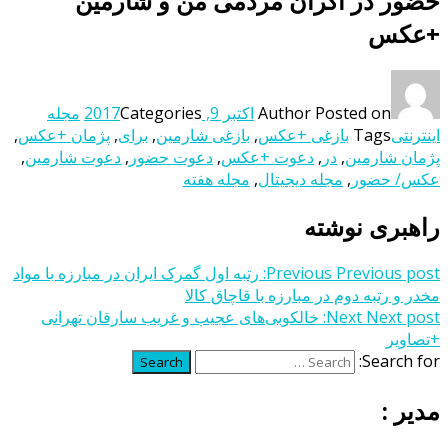
حضور در اکران مردمی من و شارمین
+عکس
Posted on
Author
اکتبر 9, 2017
Categories
مجله
اینترنتی
Tags
بازغی +عکس
,
بازغی شارمین
,
برای
,
پژمان +عکس
,
پژمان شارمین
,
در
,
دعوت +عکس
,
دعوت حضور
,
دعوت شارمین
,
عکس/ حضور
,
مجله دیجیتال
,
مجله هفته
راهبری نوشته
Previous post:
Previous
رتبه اول گمرک ایران در مبارزه با مواد
مخدر و رتبه دوم در مبارزه با قاچاق کالا
Next post:
Next
خالکوبی‌های عجیب و غریب سارقان تهرانی
+تصاویر
Search for:
Search
مدیر :