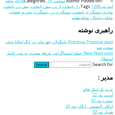
Posted on
Author
دسامبر 19, 2016
Categories
مجله
اینترنتی
1200
Tags
,
از پایتخت
,
از در
,
بیش پایتخت
,
بیش در
,
پایتخت
مجرم
,
دستگیری پایتخت
,
دستگیری در
,
دستگیری مجرم
,
فضای
,
مجله دیجیتال
,
مجله هفته
راهبری نوشته
Previous post:
Previous
ناینگولان: قهرمانی در لیگ ایتالیا خیلی
سخت شد
Next post:
Next
حمله اینستاگرامی فرهاد مجیدی به مدیرعامل
استقلال
Search for:
Search
مدیر :
خرید بک لینک فالو
آپدیت نود 32
پسورد نود 32
اوکلی لایسنس رایگان نود 32
همیار نود 32