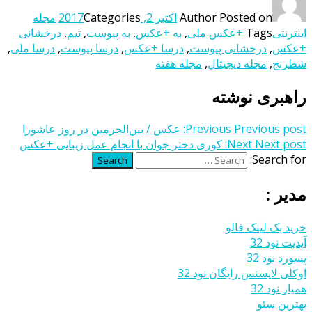
Posted on
Author
اکتبر 2, 2017
Categories
مجله
اینترنتی
Tags
+عکس ملی
,
به +عکس
,
به پیوست
,
تیم
,
درخشانی
+عکس
,
درخشانی پیوست
,
درسا +عکس
,
درسا پیوست
,
درسا ملی
,
شطرنج
,
مجله دیجیتال
,
مجله هفته
راهبری نوشته
Previous post:
Previous
عکس / بین‌الحرمین در روز عاشورا
Next post:
Next
کوری دختر جوان با انجام عمل زیبایی +عکس
Search for:
Search
مدیر :
خرید بک لینک فالو
آپدیت نود 32
پسورد نود 32
اوکلی لایسنس رایگان نود 32
همیار نود 32
بهترین سئو