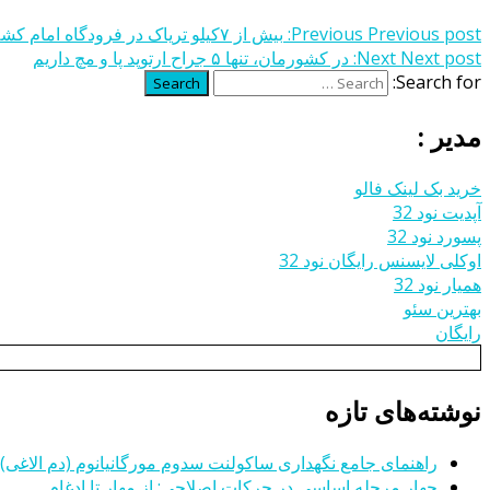
Previous post:
Previous
بیش از ۷کیلو تریاک در فرودگاه امام کشف شد
Next post:
Next
در کشورمان، تنها ۵ جراح ارتوپد پا و مچ داریم
Search for:
Search
مدیر :
خرید بک لینک فالو
آپدیت نود 32
پسورد نود 32
اوکلی لایسنس رایگان نود 32
همیار نود 32
بهترین سئو
رایگان
نوشته‌های تازه
راهنمای جامع نگهداری ساکولنت سدوم مورگانیانوم (دم الاغی)
چهار مرحله اساسی در حرکات اصلاحی: از مهار تا ادغام