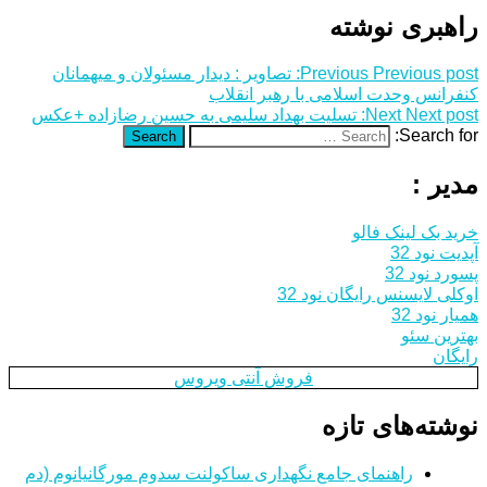
راهبری نوشته
Previous post:
Previous
تصاویر : دیدار مسئولان و میهمانان
کنفرانس وحدت اسلامی‌ با رهبر انقلاب
Next post:
Next
تسلیت بهداد سلیمی به حسین رضازاده +عکس
Search for:
Search
مدیر :
خرید بک لینک فالو
آپدیت نود 32
پسورد نود 32
اوکلی لایسنس رایگان نود 32
همیار نود 32
بهترین سئو
رایگان
فروش آنتی ویروس
نوشته‌های تازه
راهنمای جامع نگهداری ساکولنت سدوم مورگانیانوم (دم