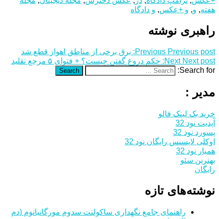
+عکس
,
ترامپ دادگاه
,
در
,
عکس دخترش
,
مجله دیجیتال
,
مجله
هفته
,
و
,
و +عکس
,
و دادگاه
راهبری نوشته
Previous post:
Previous
برق برخی از مناطق اهواز قطع شد
Next post:
Next
حکم دروغ گفتن چیست؟ + فتوای ۵ مرجع تقلید
Search for:
Search
مدیر :
خرید بک لینک فالو
آپدیت نود 32
پسورد نود 32
اوکلی لایسنس رایگان نود 32
همیار نود 32
بهترین سئو
رایگان
نوشته‌های تازه
راهنمای جامع نگهداری ساکولنت سدوم مورگانیانوم (دم