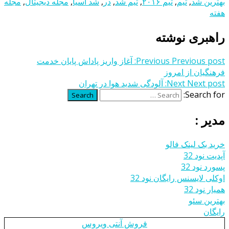
بهترین شد
,
تیم
,
تیم ۲۰۱۶
,
تیم شد
,
در
,
شد آسیا
,
مجله دیجیتال
,
مجله
هفته
راهبری نوشته
Previous post:
Previous
آغاز واریز پاداش پایان خدمت
فرهنگیان از امروز
Next post:
Next
آلودگی شدید هوا در تهران
Search for:
Search
مدیر :
خرید بک لینک فالو
آپدیت نود 32
پسورد نود 32
اوکلی لایسنس رایگان نود 32
همیار نود 32
بهترین سئو
رایگان
فروش آنتی ویروس