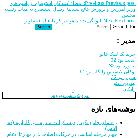
Previous post:
Previous
امضاء کنندگان استیضاح از پاسخ های
وزیر آموزش و پرورش قانع نشدند/ ارسال استیضاح به هیات رئیسه
مجلس
Next post:
Next
آلودگی شدید هوا در کرمانشاه +تصاویر
Search for:
Search
مدیر :
خرید بک لینک فالو
آپدیت نود 32
پسورد نود 32
اوکلی لایسنس رایگان نود 32
همیار نود 32
بهترین سئو
رایگان
فروش آنتی ویروس
نوشته‌های تازه
راهنمای جامع نگهداری ساکولنت سدوم مورگانیانوم (دم
الاغی)
چهار مرحله اساسی در حرکات اصلاحی: از مهار تا ادغام