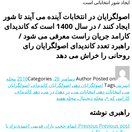
ایجاد شور انتخاباتی است.
اصولگرایان در انتخابات آینده می آیند تا شور
ایجاد کنند / در سال 1400 است که کاندیدای
کارامد جریان راست معرفی می شود /
راهبرد تعدد کاندیدای اصولگرایان رای
روحانی را خراش می دهد
Posted on
Author
دسامبر 26, 2016
Categories
مجله
اینترنتی
Tags
اصولگرایان دهد
,
اصولگرایان کاندیدای
,
اصولگرایان
می
,
انتخابات دهد
,
انتخابات می
,
در دهد!
,
در می
,
دهد کاندیدای
,
کارامد
,
که +
,
مجله دیجیتال
,
مجله هفته
راهبری نوشته
Previous post:
Previous
اتمام حجت یاران قدیمی احمدی‌نژاد با