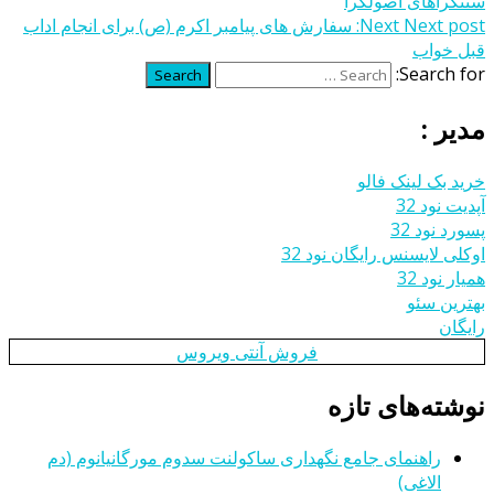
سنت‎گراهای اصولگرا
Next post:
Next
سفارش های پیامبر اکرم (ص) برای انجام اداب
قبل خواب
Search for:
Search
مدیر :
خرید بک لینک فالو
آپدیت نود 32
پسورد نود 32
اوکلی لایسنس رایگان نود 32
همیار نود 32
بهترین سئو
رایگان
فروش آنتی ویروس
نوشته‌های تازه
راهنمای جامع نگهداری ساکولنت سدوم مورگانیانوم (دم
الاغی)