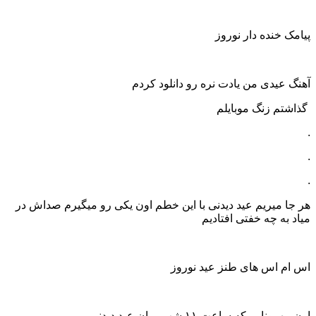
پیامک خنده دار نوروز
آهنگ عیدی من یادت نره رو دانلود کردم
گذاشتم زنگ موبایلم
.
.
.
هر جا میریم عید دیدنی با این خطم اون یکی رو میگیرم صداش در
میاد به چه خفتی افتادیم
اس ام اس های طنز عید نوروز
اون مهمونایی که ساعت ۱۱ شب میان عید دیدنی،