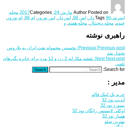
Posted on
Author
مارس 24, 2017
Categories
مجله
اینترنتی
96 دار
Tags
,
اس 96
,
اس دار
,
اس نوروز
,
ام 96
,
ام نوروز
,
خنده
,
مجله دیجیتال
,
مجله هفته
,
و
راهبری نوشته
Previous post:
Previous
نخستین محموله نفت ایران به بلاروس
تحویل شد
Next post:
Next
نقشه مکارانه 2 زن و 12 مرد برای جایزه بگیرهای
تلفنی
Search for:
Search
مدیر :
خرید بک لینک فالو
آپدیت نود 32
پسورد نود 32
اوکلی لایسنس رایگان نود 32
همیار نود 32
بهترین سئو
رایگان