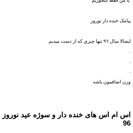
یا من فقط اینجوریم
پیامک خنده دار نوروز
‏ايشالا سال ٩٦ تنها چيزي كه از دست ميديم
.
.
.
وزن اضافمون باشه
اس ام اس های خنده دار و سوژه عید نوروز
96