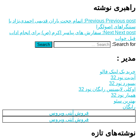
راهبری نوشته
Previous post:
Previous
اتمام حجت یاران قدیمی احمدی‌نژاد با
سنت‎گراهای اصولگرا
Next post:
Next
سفارش های پیامبر اکرم (ص) برای انجام اداب
قبل خواب
Search for:
Search
مدیر :
خرید بک لینک فالو
آپدیت نود 32
پسورد نود 32
اوکلی لایسنس رایگان نود 32
همیار نود 32
بهترین سئو
رایگان
فروش آنتی ویروس
فروش آنتی ویروس
نوشته‌های تازه