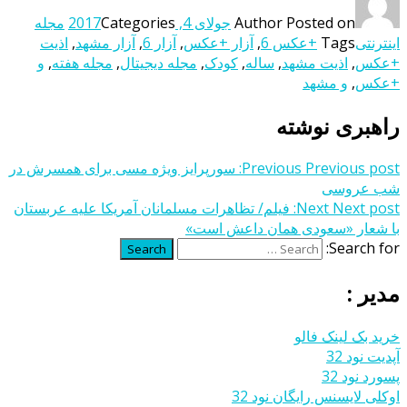
Posted on
Author
جولای 4, 2017
Categories
مجله
اینترنتی
Tags
+عکس 6
,
آزار +عکس
,
آزار 6
,
آزار مشهد
,
اذیت
+عکس
,
اذیت مشهد
,
ساله
,
کودک
,
مجله دیجیتال
,
مجله هفته
,
و
+عکس
,
و مشهد
راهبری نوشته
Previous post:
Previous
سورپرایز ویژه مسی برای همسرش در
شب عروسی
Next post:
Next
فیلم/ تظاهرات مسلمانان آمریکا علیه عربستان
با شعار «سعودی همان داعش است»
Search for:
Search
مدیر :
خرید بک لینک فالو
آپدیت نود 32
پسورد نود 32
اوکلی لایسنس رایگان نود 32