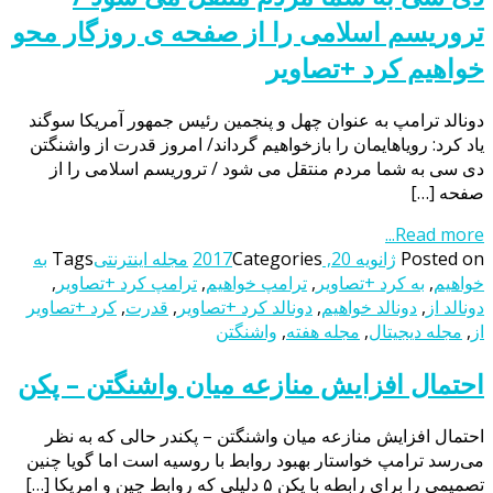
تروریسم اسلامی را از صفحه ی روزگار محو
خواهیم کرد +تصاویر
دونالد ترامپ به عنوان چهل و پنجمین رئیس جمهور آمریکا سوگند
یاد کرد: رویاهایمان را بازخواهیم گرداند/ امروز قدرت از واشنگتن
دی سی به شما مردم منتقل می شود / تروریسم اسلامی را از
صفحه […]
Read more...
Posted on
ژانویه 20, 2017
Categories
مجله اینترنتی
Tags
به
خواهیم
,
به کرد +تصاویر
,
ترامپ خواهیم
,
ترامپ کرد +تصاویر
,
دونالد از
,
دونالد خواهیم
,
دونالد کرد +تصاویر
,
قدرت
,
کرد +تصاویر
از
,
مجله دیجیتال
,
مجله هفته
,
واشنگتن
احتمال افزایش منازعه میان واشنگتن – پکن
احتمال افزایش منازعه میان واشنگتن – پکندر حالی که به نظر
می‌رسد ترامپ خواستار بهبود روابط با روسیه است اما گویا چنین
تصمیمی را برای رابطه با پکن ۵ دلیلی که روابط چین و امریکا […]