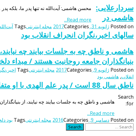
سردارعلایی:
محسن هاشمی: آیت‌الله نه تنها پدر ما، بلکه پدر 
هاشمی در
Read more...
Posted on
ژانویه 31, 2017
Categories
مجله اینترنتی
Tags
آیت‌الل
سالهای اخیر،نگران انحراف انقلاب بود
هاشمی و ناطق چه به جلسات بیایند چه نیایند، 
بنیانگذاران جامعه روحانیت هستند / مبداء دل
Posted on
ژانویه 9, 2017
Categories
مجله اینترنتی
Tags
اخیر،نگر
انقلاب
,
هاشمی بود
ناطق سال 88 است / پدر علم الهدی با او متفاوت بود، بسیار آرام و خواستنی بود
Search
هاشمی و ناطق چه به جلسات بیایند چه نیایند، از بنیانگذاران جامعه روحانیت هستند / مبداء دلخوری ناطق س
for:
Read more...
Posted on
دسامبر 9, 2016
Categories
مجله اینترنتی
Tags
بود دل
Search