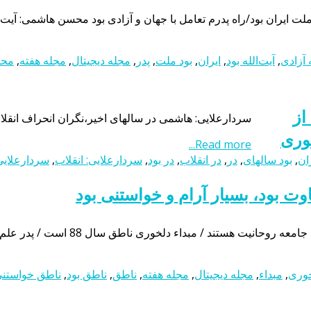
ملت ایران بود/راه پدرم تعامل با جهان و آزادی بود محسن هاشمی: آیت‌الله
ه آزادی
,
آیت‌الله بود
,
ایران
,
بود ملت
,
پدر
,
مجله دیجیتال
,
مجله هفته
,
محس
از
سردارعلایی: هاشمی در سالهای اخیر،نگران انحراف انقلاب
خوری
Read more...
ان
,
بود سالهای
,
در
,
در انقلاب
,
در بود
,
سردارعلایی: انقلاب
,
سردارعلایی:
ال 88 است / پدر علم الهدی با او متفاوت بود، بسیار آرام و خواستنی بودحجت‌الاسلام و […]
خوری
,
مبداء
,
مجله دیجیتال
,
مجله هفته
,
ناطق
,
ناطق بود
,
ناطق خواستن