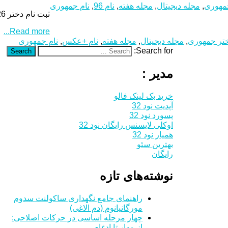
مهوری
,
مجله دیجیتال
,
مجله هفته
,
نام 96
,
نام جمهوری
ثبت نام دختر 26 ساله برای ریاست جمهوری +عکسنفرات زیادی امروز از اقشار مختلف جامعه برای اعلام کاندیداتوری و نام نویسی برای ریاست جمهوری به وزارت کشور مراجعه کرده بودند. مریم ابراهیم وند یکی دیگر […]
Read more...
تر جمهوری
,
مجله دیجیتال
,
مجله هفته
,
نام +عکس
,
نام جمهوری
Search for:
Search
مدیر :
خرید بک لینک فالو
آپدیت نود 32
پسورد نود 32
اوکلی لایسنس رایگان نود 32
همیار نود 32
بهترین سئو
رایگان
نوشته‌های تازه
راهنمای جامع نگهداری ساکولنت سدوم
مورگانیانوم (دم الاغی)
چهار مرحله اساسی در حرکات اصلاحی:
از مهار تا ادغام