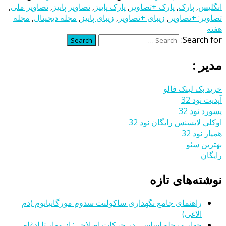
انگلیس
,
پارک
,
پارک +تصاویر
,
پارک پاییز
,
تصاویر پاییز
,
تصاویر ملی
,
تصاویر: +تصاویر
,
زیبای +تصاویر
,
زیبای پاییز
,
مجله دیجیتال
,
مجله
هفته
Search for:
Search
مدیر :
خرید بک لینک فالو
آپدیت نود 32
پسورد نود 32
اوکلی لایسنس رایگان نود 32
همیار نود 32
بهترین سئو
رایگان
نوشته‌های تازه
راهنمای جامع نگهداری ساکولنت سدوم مورگانیانوم (دم
الاغی)
چهار مرحله اساسی در حرکات اصلاحی: از مهار تا ادغام