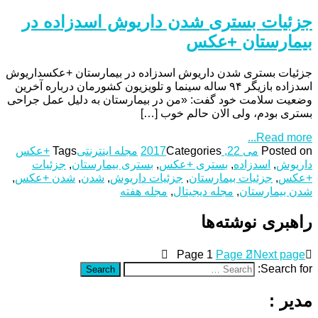
جزئیات بستری شدن داریوش اسدزاده در
بیمارستان +عکس
جزئیات بستری شدن داریوش اسدزاده در بیمارستان +عکسداریوش
اسدزاده بازیگر ۹۴ ساله سینما و تلویزیون کشورمان درباره آخرین
وضعیت سلامت خود گفت: «من در بیمارستان به دلیل عمل جراحی
بستری بودم، ولی الان حالم خوب […]
Read more...
Posted on
می 22, 2017
Categories
مجله اینترنتی
Tags
+عکس
داریوش
,
اسدزاده
,
بستری +عکس
,
بستری بیمارستان
,
جزئیات
+عکس
,
جزئیات بیمارستان
,
جزئیات داریوش
,
شدن
,
شدن +عکس
,
شدن بیمارستان
,
مجله دیجیتال
,
مجله هفته
راهبری نوشته‌ها
Page
1
Page
2
Next page
Search for:
Search
مدیر :