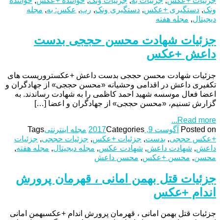
جزئیات +عکس
,
جزئیات به
,
جزئیات ونک
,
خواننده +عکس
,
خواننده
ونک
,
دستگیری +عکس
,
دستگیری ونک
,
رپ
,
عکس: به
,
مجله
دیجیتال
,
مجله هفته
جزئیات شهادت محسن حججی بدست
داعش +عکس
جزئیات شهادت محسن حججی بدست داعش +عکستروریست های
تکفیری داعش در اقدامی وحشیانه «محسن حججی» از جهادگران و
اعضا فعال موسسه شهید احمد کاظمی را به شهادت رساندند. به
گزارش تسنیم، «محسن حججی» از جهادگران و اعضا […]
Read more...
Posted on
آگوست 9, 2017
Categories
مجله اینترنتی
Tags
+عکس حججی
,
بدست
,
جزئیات +عکس
,
جزئیات حججی
,
جزئیات
داعش
,
شهادت داعش
,
شهادت عکس
,
مجله دیجیتال
,
مجله هفته
,
محسن
,
محسن +عکس
,
محسن داعش
جزئیات قتل بهمن امانی ، قهرمان پرورش
اندام +عکس
جزئیات قتل بهمن امانی ، قهرمان پرورش اندام +عکسبهمن امانی