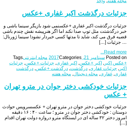
مجله هفته
,
واحد
جزئیات درگذشت اکبر غفاری +عکس
جزئیات درگذشت اکبر غفاری +عکسنمی شود بازیگر سینما باشی و
خبر درگذشتت مثل توپ صدا نکند اما اگر هنرپیشه نقش چندم باشی
قضیه فرق می کند، شاید تا مدتها کسی خبردار نشود! سینما ژورنال:
… جزئیات […]
Read more...
Posted on
سپتامبر 21, 2017
Categories
مجله اینترنتی
Tags
+عکس اکبر
,
اکبر +عکس
,
اکبر غفاری
,
جزئیات +عکس
,
جزئیات
اکبر
,
جزئیات غفاری
,
درگذشت
,
درگذشت +عکس
,
درگذشت
غفاری
,
غفاری
,
مجله دیجیتال
,
مجله هفته
جزئیات خودکشی دختر جوان در مترو تهران
+ عکس
جزئیات خودکشی دختر جوان در مترو تهران + عکسسرویس حوادث
دوستان : خودکشی دختر جوان در مترو ؛ ساعت ۴۰ : ۱۶ دقیقه
امروز دختر ۳۲ ساله ای در ایستگاه مترو دروازه دولت تهران اقدام
[…]