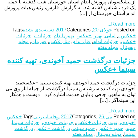
از پیشکسوتان پرورش اندام استان خوزستان شب گذشته با حمله
یک فرد ناشناس کشته شد. به گزارش فارس، رئیس هیات پرورش
اندام استان خوزستان از […]
Read more...
Posted on
جولای 20, 2017
Categories
دسته‌بندی نشده
Tags
+عکس ،
,
امانی
,
بهمن +عکس
,
بهمن اندام
,
جزئیات ،
,
جزئیات
+عکس
,
جزئیات اندام
,
قتل اندام
,
قتل عکس
,
قهرمان
,
مجله
دیجیتال
,
مجله هفته
جزئیات درگذشت حمید آخوندی، تهیه‌ کننده
سینما +عکس
جزئیات درگذشت حمید آخوندی، تهیه‌ کننده سینما +عکسحمید
آخوندی تهیه‌ کننده سرشناس سینما درگذشت، از جمله اثار وی می
توان به ماهور، چاقی و پایان خدمت اشاره کرد. دوست و همکار
این سینماگر ـ […]
Read more...
Posted on
می 26, 2017
Categories
مجله اینترنتی
Tags
+عکس
آخوندی،
,
تهیه
,
جزئیات +عکس
,
جزئیات آخوندی،
,
جزئیات سینما
,
حمید
,
حمید +عکس
,
حمید سینما
,
درگذشت +عکس
,
درگذشت
سینما
,
مجله دیجیتال
,
مجله هفته