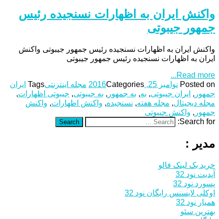
واکنش ایران به اظهارات نسنجیده رئیس
جمهور جیبوتی
واکنش ایران به اظهارات نسنجیده رئیس جمهور جیبوتی واکنش
ایران به اظهارات نسنجیده رئیس جمهور جیبوتی
Read more...
Posted on
نوامبر 25, 2016
Categories
مجله اینترنتی
Tags
ایران
جمهور
,
ایران جیبوتی
,
به
,
به جمهور
,
به جیبوتی
,
جیبوتی اظهارات
,
مجله دیجیتال
,
مجله هفته
,
نسنجیده
,
واکنش اظهارات
,
واکنش
جمهور
,
واکنش جیبوتی
Search for:
Search
مدیر :
خرید بک لینک فالو
آپدیت نود 32
پسورد نود 32
اوکلی لایسنس رایگان نود 32
همیار نود 32
بهترین سئو