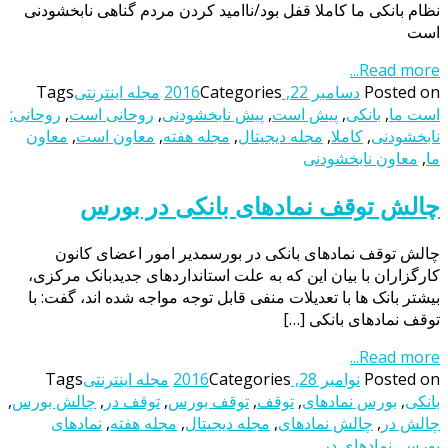
نظام بانکی ما کاملا قفل بود/ناامید کردن مردم گناهی نابخشودنی
است
Read more...
Posted on
دسامبر 22, 2016
Categories
مجله اینترنتی
Tags
است ما
,
بانکی
,
پیش است
,
پیش نابخشودنی
,
روحانی است
,
روحانی:
نابخشودنی
,
کاملا
,
مجله دیجیتال
,
مجله هفته
,
معاون است
,
معاون
ما
,
معاون نابخشودنی
چالش توقف نمادهای بانکی در بورس
چالش توقف نمادهای بانکی در بورسمدیر امور اعضای کانون
کارگزاران با بیان این که به علت استانداردهای جدیدبانک مرکزی،
بیشتر بانک ها با تعدیلات منفی قابل توجه مواجه شده اند، گفت: با
توقف نمادهای بانکی […]
Read more...
Posted on
نوامبر 28, 2016
Categories
مجله اینترنتی
Tags
بانکی
,
بورس نمادهای
,
توقف
,
توقف بورس
,
توقف در
,
چالش بورس
,
چالش در
,
چالش نمادهای
,
مجله دیجیتال
,
مجله هفته
,
نمادهای
بورس
,
نمادهای در