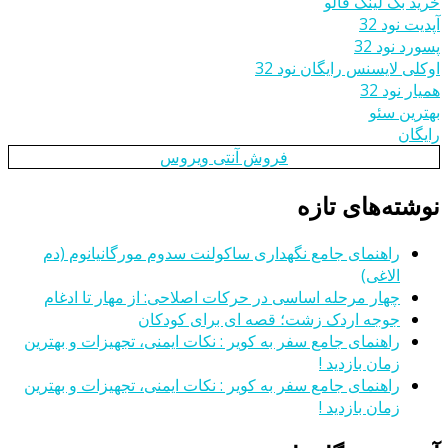
خرید بک لینک فالو
آپدیت نود 32
پسورد نود 32
اوکلی لایسنس رایگان نود 32
همیار نود 32
بهترین سئو
رایگان
فروش آنتی ویروس
نوشته‌های تازه
راهنمای جامع نگهداری ساکولنت سدوم مورگانیانوم (دم
الاغی)
چهار مرحله اساسی در حرکات اصلاحی: از مهار تا ادغام
جوجه اردک زشت؛ قصه ای برای کودکان
راهنمای جامع سفر به کویر : نکات ایمنی، تجهیزات و بهترین
زمان بازدید !
راهنمای جامع سفر به کویر : نکات ایمنی، تجهیزات و بهترین
زمان بازدید !