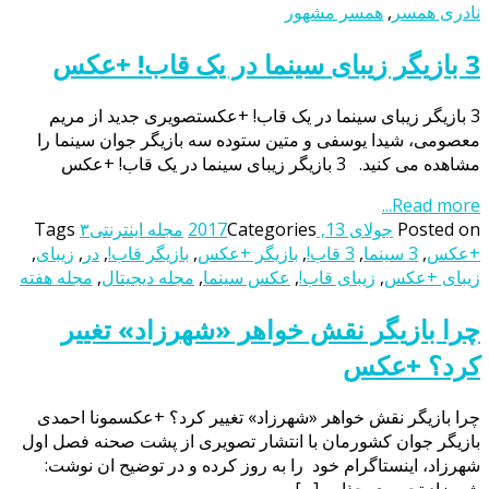
نادری همسر
,
همسر مشهور
3 بازیگر زیبای سینما در یک قاب! +عکس
3 بازیگر زیبای سینما در یک قاب! +عکستصویری جدید از مریم
معصومی، شیدا یوسفی و متین ستوده سه بازیگر جوان سینما را
مشاهده می کنید. 3 بازیگر زیبای سینما در یک قاب! +عکس
Read more...
Posted on
جولای 13, 2017
Categories
مجله اینترنتی
۳
Tags
+عکس
,
3 سینما
,
3 قاب!
,
بازیگر +عکس
,
بازیگر قاب!
,
در
,
زیبای
,
زیبای +عکس
,
زیبای قاب!
,
عکس سینما
,
مجله دیجیتال
,
مجله هفته
چرا بازیگر نقش خواهر «شهرزاد» تغییر
کرد؟ +عکس
چرا بازیگر نقش خواهر «شهرزاد» تغییر کرد؟ +عکسمونا احمدی
بازیگر جوان کشورمان با انتشار تصویری از پشت صحنه فصل اول
شهرزاد، اینستاگرام خود را به روز کرده و در توضیح ان نوشت: