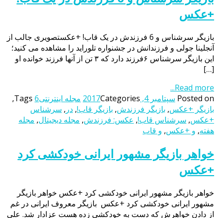
+عکس
بازیگر سرشناس و 6 فرزندش در یک قاب! +عکستصویری جالب از
آنجلینا جولی و فرزندانش در جشنواره تلوراید را مشاهده می کنید؛
این بازیگر سرشناس ۶فرزند دارد که ۳ تن از آنها فرزند خوانده او
[…]
Read more...
Posted on
سپتامبر 4, 2017
Categories
مجله اینترنتی
6
Tags
,
بازیگر +عکس
,
بازیگر فرزندش
,
بازیگر قاب!
,
در
,
سرشناس
+عکس
,
سرشناس قاب!
,
عکس: فرزندش
,
مجله دیجیتال
,
مجله
هفته
,
و +عکس
,
و قاب
خواهر بازیگر مشهور ایرانی خودکشی کرد
+عکس
خواهر بازیگر مشهور ایرانی خودکشی کرد +عکس خواهر بازیگر
مشهور ایرانی خودکشی کرد +عکس بازیگر معروف ایرانی در غم
از دادن خواهرش که دست به خودکشی زده هست عزادار شد. علی