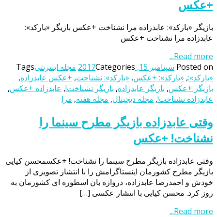
+عکس
بازیگر «بارکد»: عابدزاده مرا نشناخت +عکس بازیگر «بارکد»:
عابدزاده مرا نشناخت +عکس
Read more...
Posted on
سپتامبر 15, 2017
Categories
مجله اینترنتی
Tags
«بارکد»:
,
«بارکد»: +عکس
,
«بارکد»: نشناخت
,
+عکس عابدزاده
,
بازیگر +عکس
,
بازیگر عابدزاده
,
بازیگر نشناخت!
,
عابدزاده +عکس
,
عابدزاده نشناخت!
,
مجله دیجیتال
,
مجله هفته
,
مرا
وقتی عابدزاده بازیگر مطرح سینما را
نشناخت! +عکس
وقتی عابدزاده بازیگر مطرح سینما را نشناخت! +عکسمحسن کیایی
بازیگر مطرح کشورمان اینستاگرامش را با انتشار تصویری از
خودش و احمدرضا عابدزاده، دروازه بان اسطوره ای کشورمان به
روز کرد. محسن کیایی با انتشار عکسی […]
Read more...