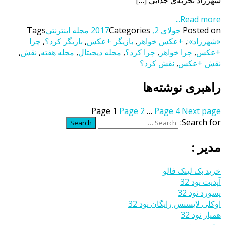
شهرزاد تجربه‌ی جذابی […]
Read more...
Posted on
جولای 2, 2017
Categories
مجله اینترنتی
Tags
«شهرزاد»:
,
+عکس خواهر
,
بازیگر +عکس
,
بازیگر کرد؟
,
چرا
+عکس
,
چرا خواهر
,
چرا کرد؟‌
,
مجله دیجیتال
,
مجله هفته
,
نقش
,
نقش +عکس
,
نقش کرد؟
راهبری نوشته‌ها
Page
1
Page
2
…
Page
4
Next page
Search for:
Search
مدیر :
خرید بک لینک فالو
آپدیت نود 32
پسورد نود 32
اوکلی لایسنس رایگان نود 32
همیار نود 32