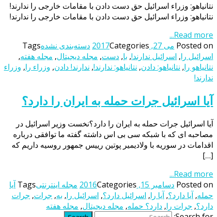
نتانیاهو: وزراء اسرائیل حق دست دادن با مقامات خارجی را ندارند!
نتانیاهو: وزراء اسرائیل حق دست دادن با مقامات خارجی را ندارند!
Read more...
Posted on
می 27, 2017
Categories
دسته‌بندی نشده
Tags
اسرائیل را
,
اسرائیل ندارند!
,
با
,
دست
,
مجله دیجیتال
,
مجله هفته
,
نتانیاهو را
,
نتانیاهو: دادن
,
نتانیاهو: ندارند!
,
ندارند! دادن
,
وزراء را
,
وزراء
ندارند!
آیا اسرائیل جرات حمله به ایران را دارد؟
آیا اسرائیل جرات حمله به ایران را دارد؟نخست وزیر اسرائیل در
مصاحبه ای که با شبکه سی بی اس داشته گفته ما توافقی درباره
اقدامات در سوریه با ولادیمیر پوتین رییس جمهور روسیه داریم که
[…]
Read more...
Posted on
دسامبر 15, 2016
Categories
مجله اینترنتی
Tags
آیا
حمله
,
آیا دارد؟
,
آیا را
,
اسرائیل دارد؟
,
اسرائیل را
,
به
,
جرات
,
جرات
دارد؟
,
جرات را
,
دارد؟ حمله
,
مجله دیجیتال
,
مجله هفته
Search for: