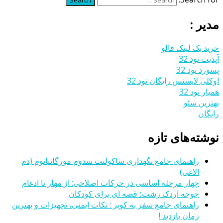
Search
مدیر :
خرید بک لینک فالو
آپدیت نود 32
پسورد نود 32
اوکلی لایسنس رایگان نود 32
همیار نود 32
بهترین سئو
رایگان
نوشته‌های تازه
راهنمای جامع نگهداری ساکولنت سدوم مورگانیانوم (دم
الاغی)
چهار مرحله اساسی در حرکات اصلاحی: از مهار تا ادغام
جوجه اردک زشت؛ قصه ای برای کودکان
راهنمای جامع سفر به کویر : نکات ایمنی، تجهیزات و بهترین
زمان بازدید !