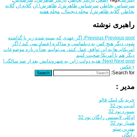
سرشناس بخاطر
,
سرشناس ظاهرش!
,
ظاهرش! از
,
گلایه از
,
گلایه
بخاطر
,
گلایه ظاهرش!
,
مجله دیجیتال
,
مجله هفته
راهبری نوشته
Previous post:
Previous
اگر عهدی که بسته شده زیر پا گذاشته
شود، دیگر هیچ کس به دیپلماسی و مذاکره اعتماد نمی کند / اگر
آمریکایی‌ها به این توافق عمل کنند، می‌توانیم بعداً درباره موضوعات
دیگر هم با آمریکا صحبت کنیم
Next post:
Next
هدیه دولت ژاپن به شهروندانش بعد از صد سالگی!
+عکس
Search for:
Search
مدیر :
خرید بک لینک فالو
آپدیت نود 32
پسورد نود 32
اوکلی لایسنس رایگان نود 32
همیار نود 32
بهترین سئو
رایگان