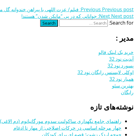
Previous post:
Previous
فیلم/ عزت اللهی با پیراهن خندوانه گل می
Next post:
Next
جوانانی که در پی “مانکن‌ شدن” هستند!
Search for:
Search
مدیر :
خرید بک لینک فالو
آپدیت نود 32
پسورد نود 32
اوکلی لایسنس رایگان نود 32
همیار نود 32
بهترین سئو
رایگان
نوشته‌های تازه
راهنمای جامع نگهداری ساکولنت سدوم مورگانیانوم (دم الاغی)
چهار مرحله اساسی در حرکات اصلاحی: از مهار تا ادغام
جوجه اردک زشت؛ قصه ای برای کودکان