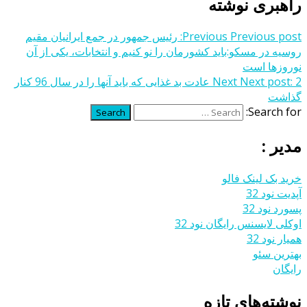
راهبری نوشته
Previous post:
Previous
رئیس جمهور در جمع ایرانیان مقیم
روسیه در مسکو:باید کشورمان را نو کنیم و انتخابات، یکی از آن
نوروزها است
Next post:
Next
2 عادت بد غذایی که باید آنها را در سال 96 کنار
گذاشت
Search for:
Search
مدیر :
خرید بک لینک فالو
آپدیت نود 32
پسورد نود 32
اوکلی لایسنس رایگان نود 32
همیار نود 32
بهترین سئو
رایگان
نوشته‌های تازه