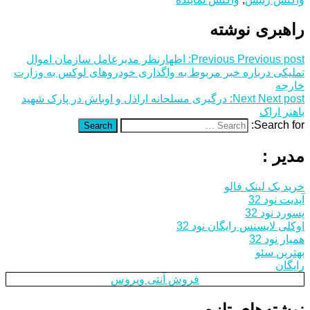
راهبری نوشته
Previous post:
Previous
اظهارنظر مدیرعامل سازمان اموال
تملیکی درباره خبر مربوط به واگذاری خودروهای لوکس به وزارت
خارجه
Next post:
Next
درگیری مسلحانه اراذل و اوباش در پارک شهید
باهنر اراک
Search for:
Search
مدیر :
خرید بک لینک فالو
آپدیت نود 32
پسورد نود 32
اوکلی لایسنس رایگان نود 32
همیار نود 32
بهترین سئو
رایگان
فروش آنتی ویروس
نوشته‌های تازه