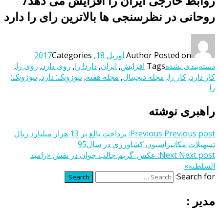
روابط خارجی ایران را افزایش می دهد/
روحانی در نظرسنجی ها بالاترین رای را دارد
Posted on
Author
آوریل 18, 2017
Categories
دسته‌بندی نشده
Tags
افزایش
,
ایران
,
دارد! را
,
روی دارد
,
روی را
,
کار دارد
,
کار را
,
مجله دیجیتال
,
مجله هفته
,
نیوزویک: دارد
,
نیوزویک:
را
راهبری نوشته
Previous post:
Previous
پرداخت بالغ بر 13 هزار میلیارد ریال
تسهیلات مکانیزاسیون کشاورزی در سال95
Next post:
Next
عکس: گریم جالب جوان در نقش «رامبد
السلطنه»
Search for:
Search
مدیر :