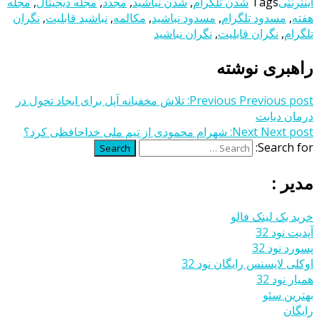
اینترنتی
Tags
شدن تلگرام
,
شدن نباشید
,
مجدد
,
مجله دیجیتال
,
مجله
هفته
,
مسدود تلگرام
,
مسدود نباشید
,
مکالمه
,
نباشید قابلیت
,
نگران
تلگرام
,
نگران قابلیت
,
نگران نباشید
راهبری نوشته
Previous post:
Previous
تلاش مخفیانه اَپل برای ایجاد تحول در
درمان دیابت
Next post:
Next
شهرام محمودی از تیم‌ ملی خداحافظی کرد؟
Search for:
Search
مدیر :
خرید بک لینک فالو
آپدیت نود 32
پسورد نود 32
اوکلی لایسنس رایگان نود 32
همیار نود 32
بهترین سئو
رایگان