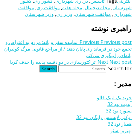
اینترنتی
Tags
تأسیس
,
در
,
ری شهرداری
,
کشور ری
,
کشور
شهرستان
,
مجله دیجیتال
,
مجله هفته
,
موافقت ری
,
موافقت
شهرداری
,
موافقت شهرستان
,
وزیر ری
,
وزیر شهرستان
راهبری نوشته
Previous post:
Previous
نماینده سقز و بانه: مردم به اعتراض و
تجمع خود در فرمانداری پایان دهند / از مراجع قانونی مرگ کولبران
بانه‌ای را پیگیری می‌کنم
Next post:
Next
تراکتورسازی در دو دقیقه پدیده را حذف کرد!
Search for:
Search
مدیر :
خرید بک لینک فالو
آپدیت نود 32
پسورد نود 32
اوکلی لایسنس رایگان نود 32
همیار نود 32
بهترین سئو