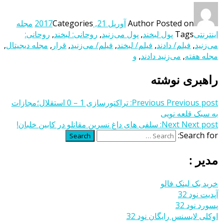
Posted on
Author
آوریل 21, 2017
Categories
مجله
اینترنتی
Tags
پول لبخند
,
پول می‌زنید
,
روحانی: لبخند
,
روحانی:
می‌زنید
,
فیلم/ دادند
,
فیلم/ لبخند
,
فیلم/ می‌زنید
,
قرار
,
مجله دیجیتال
,
مجله هفته
,
می‌زنید دادند
,
و
راهبری نوشته
Previous post:
Previous
تراکتورسازی 1 – 0 استقلال؛مجازات
به سبک قلعه نویی
Next post:
Next
سلفی های داغ نسرین مقانلو در کابین خلبان!
Search for:
Search
مدیر :
خرید بک لینک فالو
آپدیت نود 32
پسورد نود 32
اوکلی لایسنس رایگان نود 32