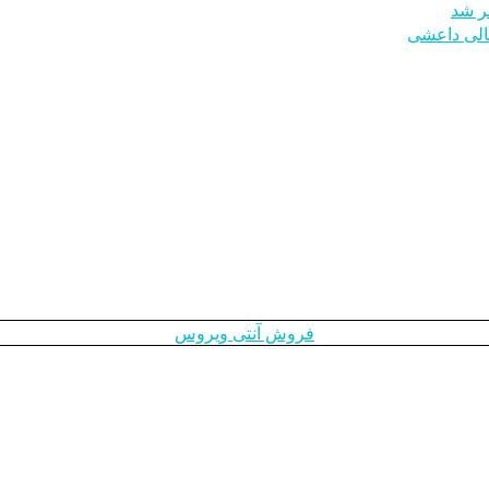
طر شد
الی داعشی
فروش آنتی ویروس