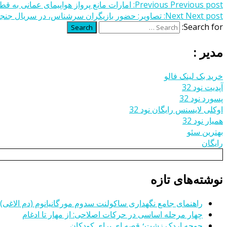
Previous post:
Previous
امارات مانع پرواز هواپیمای عمانی به ق
Next post:
Next
تصاویر: حضور بازیگران سرشناس، در سریال جنج
Search for:
Search
مدیر :
خرید بک لینک فالو
آپدیت نود 32
پسورد نود 32
اوکلی لایسنس رایگان نود 32
همیار نود 32
بهترین سئو
رایگان
نوشته‌های تازه
راهنمای جامع نگهداری ساکولنت سدوم مورگانیانوم (دم الاغی)
چهار مرحله اساسی در حرکات اصلاحی: از مهار تا ادغام
جوجه اردک زشت؛ قصه ای برای کودکان