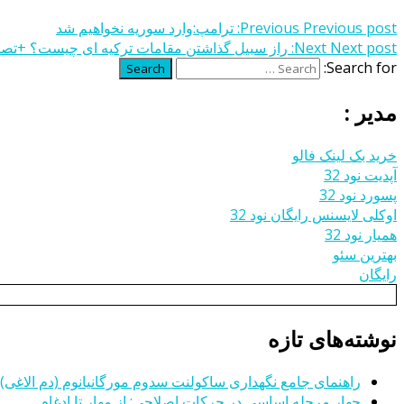
Previous post:
Previous
ترامپ:وارد سوریه نخواهیم شد
Next post:
Next
راز سبیل گذاشتن مقامات ترکیه ای چیست؟ +تصا
Search for:
Search
مدیر :
خرید بک لینک فالو
آپدیت نود 32
پسورد نود 32
اوکلی لایسنس رایگان نود 32
همیار نود 32
بهترین سئو
رایگان
نوشته‌های تازه
راهنمای جامع نگهداری ساکولنت سدوم مورگانیانوم (دم الاغی)
چهار مرحله اساسی در حرکات اصلاحی: از مهار تا ادغام