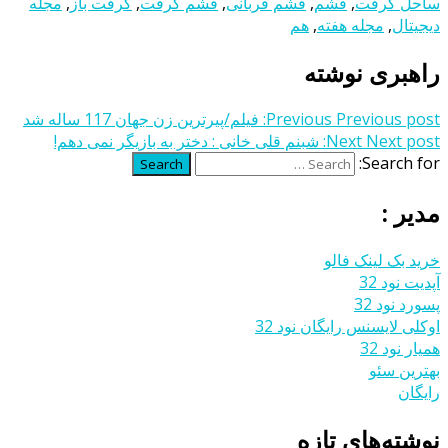
ساحل گرفت
,
قشم
,
قشم قربانی
,
قشم گرفت
,
گرفت باز
,
مجله
دیجیتال
,
مجله هفته
,
هم
راهبری نوشته
Previous post:
Previous
فیلم/پیرترین زن جهان 117 ساله شد
Next post:
Next
شبنم قلی خانی : دختر به بازیگر نمی‎ دهم!
Search for:
Search
مدیر :
خرید بک لینک فالو
آپدیت نود 32
پسورد نود 32
اوکلی لایسنس رایگان نود 32
همیار نود 32
بهترین سئو
رایگان
نوشته‌های تازه