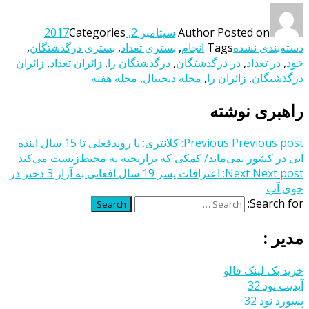
Posted on
Author
سپتامبر 2, 2017
Categories
دسته‌بندی نشده
Tags
انجام
,
بستری تعداد
,
بستری درگذشتگان
,
خود
,
در‌ تعداد
,
در درگذشتگان
,
درگذشتگان را
,
زائران تعداد
,
زائران
درگذشتگان
,
زائران را
,
مجله دیجیتال
,
مجله هفته
راهبری نوشته
Previous post:
Previous
کلانتری: با روندفعلی تا 15 سال آینده
آبی در کشور نمی‌ماند/ کمکی که تراریخته به محیط‌زیست می‌کند
Next post:
Next
اعترافات پسر 19 سال افغانی به آزار 3 دختر در
جوی آب
Search for:
Search
مدیر :
خرید بک لینک فالو
آپدیت نود 32
پسورد نود 32