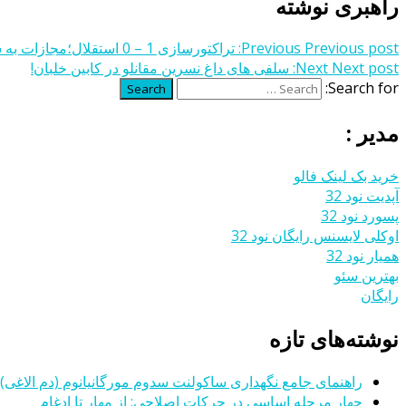
راهبری نوشته
Previous post:
Previous
تراکتورسازی 1 – 0 استقلال؛مجازات به سبک قلعه نویی
Next post:
Next
سلفی های داغ نسرین مقانلو در کابین خلبان!
Search for:
Search
مدیر :
خرید بک لینک فالو
آپدیت نود 32
پسورد نود 32
اوکلی لایسنس رایگان نود 32
همیار نود 32
بهترین سئو
رایگان
نوشته‌های تازه
راهنمای جامع نگهداری ساکولنت سدوم مورگانیانوم (دم الاغی)
چهار مرحله اساسی در حرکات اصلاحی: از مهار تا ادغام