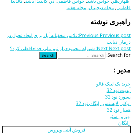
اظهارنظر
,
حواس باشد
,
حواس فاطمی
,
در
,
کاندیدا باشد
,
کاندیدا
فاطمی
,
مجله دیجیتال
,
مجله هفته
راهبری نوشته
Previous post:
Previous
تلاش مخفیانه اَپل برای ایجاد تحول در
درمان دیابت
Next post:
Next
شهرام محمودی از تیم‌ ملی خداحافظی کرد؟
Search for:
Search
مدیر :
خرید بک لینک فالو
آپدیت نود 32
پسورد نود 32
اوکلی لایسنس رایگان نود 32
همیار نود 32
بهترین سئو
رایگان
فروش آنتی ویروس