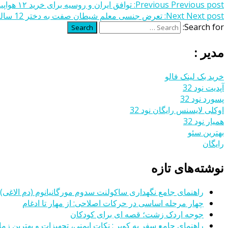
Previous post:
Previous
توافق ایران و روسیه برای خرید ۱۲ هواپیمای مسافربری
Next post:
Next
تعرض جنسی معلم شیطان صفت به دختر 12 ساله +عکس
Search for:
Search
مدیر :
خرید بک لینک فالو
آپدیت نود 32
پسورد نود 32
اوکلی لایسنس رایگان نود 32
همیار نود 32
بهترین سئو
رایگان
نوشته‌های تازه
راهنمای جامع نگهداری ساکولنت سدوم مورگانیانوم (دم الاغی)
چهار مرحله اساسی در حرکات اصلاحی: از مهار تا ادغام
جوجه اردک زشت؛ قصه ای برای کودکان
راهنمای جامع سفر به کویر : نکات ایمنی، تجهیزات و بهترین زمان