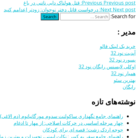
Previous post:
Previous
قتل هولناک دایی ناتنی در باغ
Next post:
Next
درخواست قاتل دختر نوجوان: زودتر اعدامم کنید
Search for:
Search
مدیر :
خرید بک لینک فالو
آپدیت نود 32
پسورد نود 32
اوکلی لایسنس رایگان نود 32
همیار نود 32
بهترین سئو
رایگان
نوشته‌های تازه
راهنمای جامع نگهداری ساکولنت سدوم مورگانیانوم (دم الاغی)
چهار مرحله اساسی در حرکات اصلاحی: از مهار تا ادغام
جوجه اردک زشت؛ قصه ای برای کودکان
راهنمای جامع سفر به کویر : نکات ایمنی، تجهیزات و بهترین زمان