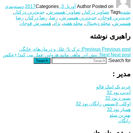
Posted on
Author
آوریل 3, 2017
Categories
دسته‌بندی
نشده
Tags
تصاویر درکنار
,
تصاویر: همسرش
,
جدیدترین درکنار
,
جدیدترین قوچان
,
جدیدترین همسرش
,
رضا
,
رضا درکنار
,
رضا
همسرش
,
مجله دیجیتال
,
مجله هفته
,
نژاد
,
همسرش قوچان
راهبری نوشته
Previous post:
Previous
ترک پا؛ علل و درمان‌های خانگی
Next post:
Next
نیش این ماهی مانند هروئین عمل می کند! +عکس
Search for:
Search
مدیر :
خرید بک لینک فالو
آپدیت نود 32
پسورد نود 32
اوکلی لایسنس رایگان نود 32
همیار نود 32
بهترین سئو
رایگان