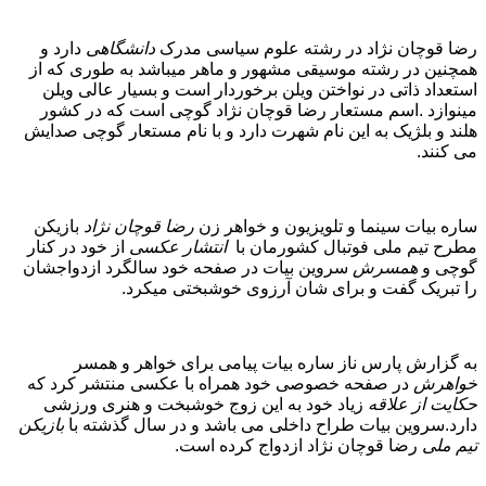
رضا قوچان نژاد در رشته علوم سیاسی مدرک
دانشگاهی
دارد و
همچنین در رشته موسیقی مشهور و ماهر میباشد به طوری که از
استعداد ذاتی در نواختن ویلن برخوردار است و بسیار عالی ویلن
مینوازد .اسم مستعار رضا قوچان نژاد گوچی است که در کشور
هلند و بلژیک به این نام شهرت دارد و با نام مستعار گوچی صدایش
می کنند.
ساره بیات
سینما و تلویزیون و خواهر زن
رضا قوچان نژاد
بازیکن
مطرح تیم ملی فوتبال کشورمان با
انتشار عکسی
از خود در کنار
گوچی و
همسرش
سروین بیات در صفحه
خود سالگرد ازدواجشان
را تبریک گفت و برای شان آرزوی خوشبختی میکرد.
به گزارش پارس ناز ساره بیات پیامی برای خواهر و همسر
خواهرش
در صفحه خصوصی خود همراه با عکسی منتشر کرد که
حکایت از علاقه
زیاد خود به این زوج خوشبخت و هنری ورزشی
دارد.سروین بیات طراح داخلی می باشد و در سال گذشته با
بازیکن
تیم ملی
رضا قوچان نژاد ازدواج کرده است.