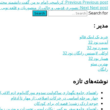
Previous post:
Previous
کرباسچی:امام به من گفت دانشمند محترم
Next post:
Next
تصویری قدیمی و جالب از منصوریان و قلعه نویی در 
Search for:
Search
مدیر :
خرید بک لینک فالو
آپدیت نود 32
پسورد نود 32
اوکلی لایسنس رایگان نود 32
همیار نود 32
بهترین سئو
رایگان
نوشته‌های تازه
راهنمای جامع نگهداری ساکولنت سدوم مورگانیانوم (دم الاغی)
چهار مرحله اساسی در حرکات اصلاحی: از مهار تا ادغام
جوجه اردک زشت؛ قصه ای برای کودکان
راهنمای جامع سفر به کویر : نکات ایمنی، تجهیزات و بهترین زمان