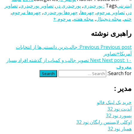
اینترنتی
Tags
: پورحیدری
,
پورحیدری در
,
تصاویر پورحیدری
,
تصاویر
در
,
تصاویر مرحوم
,
چهره‌ها
,
چهره‌ها پورحیدری
,
چهره‌ها مرحوم
,
ختم
,
مجله دیجیتال
,
مجله هفته
,
مرحوم +
راهبری نوشته
Previous post:
Previous
جالب‌ترین دانستنی‌ها از انتخابات
آمریکا+تصاویر
Next post:
Next
۱۰ تصویر جالب و کمیاب از گذشته افراد بسیار
معروف
Search for:
Search
مدیر :
خرید بک لینک فالو
آپدیت نود 32
پسورد نود 32
اوکلی لایسنس رایگان نود 32
همیار نود 32