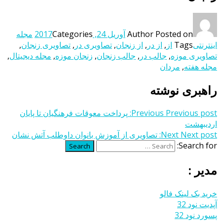
Posted on
Author
آوریل 24, 2017
Categories
مجله
اینترنتی
Tags
از
,
از در
,
از زنجان
,
تصاویری در
,
تصاویری زنجان
,
تصاویری موزه
,
جالب در
,
جالب زنجان
,
زنجان موزه
,
مجله دیجیتال
,
مجله هفته
,
مردان
راهبری نوشته
Previous post:
Previous
پرداخت معوقات فرهنگیان تا پایان
اردیبهشت
Next post:
Next
تصاویری از آموزش بانوان داوطلب آتش نشان
Search for:
Search
مدیر :
خرید بک لینک فالو
آپدیت نود 32
پسورد نود 32