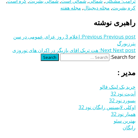
ترامپ: مشکلی
,
شمالی
,
شمالی است
,
شمالی بشریت
,
کره است
,
کره بشریت
,
مجله دیجیتال
,
مجله هفته
راهبری نوشته
Previous post:
Previous
اعلام 3 روز عزای عمومی در سن
پترزبورگ
Next post:
Next
هت تریک اقای بازیگر در اکران‌ هاى نوروزى
Search for:
Search
مدیر :
خرید بک لینک فالو
آپدیت نود 32
پسورد نود 32
اوکلی لایسنس رایگان نود 32
همیار نود 32
بهترین سئو
رایگان