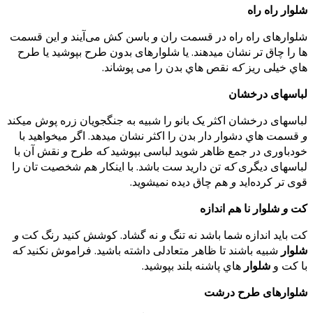
شلوار
راه راه
شلوارهای راه راه در قسمت ران
و
باسن کش می‌آیند
و
این قسمت
ها را چاق تر نشان میدهند. یا شلوارهای بدون طرح بپوشید یا طرح
هاي خیلی ریز
که
نقص هاي بدن را می پوشاند.
لباسهای درخشان
لباسهای درخشان اکثر یک بانو را شبیه به جنگجویان زره پوش میکند
و
قسمت هاي دشوار دار بدن را اکثر نشان میدهد. اگر میخواهید با
خودباوری در جمع ظاهر شوید لباسی بپوشید
که
طرح
و
نقش آن با
لباسهای دیگری
که
تن دارید ست باشد. با اینکار هم شخصیت تان را
قوی تر کرده‌اید
و
هم چاق دیده نمیشوید.
کت
و
شلوار
نا هم اندازه
کت باید اندازه شما باشد نه تنگ
و
نه گشاد. کوشش کنید رنگ کت
و
شلوار
شبیه باشند تا ظاهر متعادلی داشته باشید. فراموش نکنید
که
با کت و
شلوار
هاي پاشنه بلند بپوشید.
شلوارهای طرح درشت