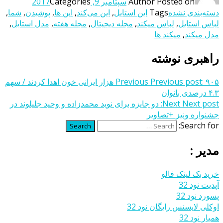
Posted on
Author
سپتامبر 9, 2017
Categories
دسته‌بندی نشده
Tags
این استایل
,
این می‌کند
,
این ها
,
پوشیدن
,
شما
,
لباس استایل
,
لباس میکند
,
مجله دیجیتال
,
مجله هفته
,
مدل استایل
,
مدل میکند
,
میکند ها
راهبری نوشته
Previous post:
Previous
۹۰۵ هزار ایرانی خون اهدا کردند / سهم
۴.۳ درصدی بانوان
Next post:
Next
دو جایزه برای نوید محمدزاده و وحید جلیلوند در
جشنواره ونیز +تصاویر
Search for:
Search
مدیر :
خرید بک لینک فالو
آپدیت نود 32
پسورد نود 32
اوکلی لایسنس رایگان نود 32
همیار نود 32