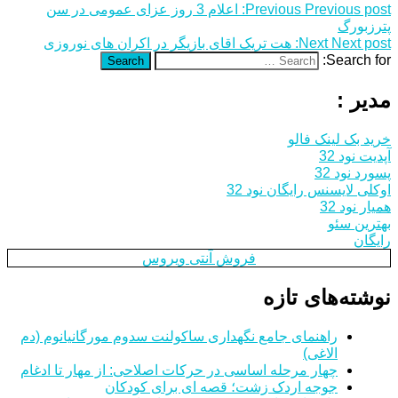
Previous post:
Previous
اعلام 3 روز عزای عمومی در سن
پترزبورگ
Next post:
Next
هت تریک اقای بازیگر در اکران‌ هاى نوروزى
Search for:
Search
مدیر :
خرید بک لینک فالو
آپدیت نود 32
پسورد نود 32
اوکلی لایسنس رایگان نود 32
همیار نود 32
بهترین سئو
رایگان
فروش آنتی ویروس
نوشته‌های تازه
راهنمای جامع نگهداری ساکولنت سدوم مورگانیانوم (دم
الاغی)
چهار مرحله اساسی در حرکات اصلاحی: از مهار تا ادغام
جوجه اردک زشت؛ قصه ای برای کودکان