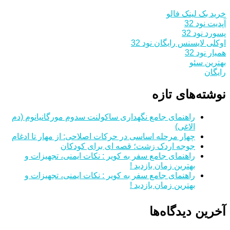
خرید بک لینک فالو
آپدیت نود 32
پسورد نود 32
اوکلی لایسنس رایگان نود 32
همیار نود 32
بهترین سئو
رایگان
نوشته‌های تازه
راهنمای جامع نگهداری ساکولنت سدوم مورگانیانوم (دم
الاغی)
چهار مرحله اساسی در حرکات اصلاحی: از مهار تا ادغام
جوجه اردک زشت؛ قصه ای برای کودکان
راهنمای جامع سفر به کویر : نکات ایمنی، تجهیزات و
بهترین زمان بازدید !
راهنمای جامع سفر به کویر : نکات ایمنی، تجهیزات و
بهترین زمان بازدید !
آخرین دیدگاه‌ها