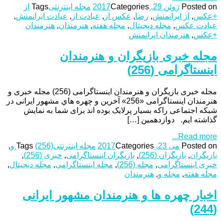
Posted on
ژوئن 29, 2017
Categories
مجله اینترنتی
Tags
از
+عکس
,
از ایرانمنش
,
رضا
,
عکس از
,
عیادت از
,
عیادت ایرانمنش
,
عیادت عکس
,
مجله دیجیتال
,
مجله هفته
,
هنرمندان
,
هنرمندان
+عکس
,
هنرمندان ایرانمنش
مجله خبری بازیگران و هنرمندان
اینستاگرامی (256)
مجله خبری بازیگران و هنرمندان اینستاگرامی (256) مجله خبری و
هنرمندان اینستاگرامی «256» آخرین و چهره هاي مشهور ایرانی در
شبکه اجتماعی راکه بسیار پرلایک بوده اند برای شما به نمایش
گذاشته ایم. دوازدهمین […]
Read more...
Posted on
می 23, 2017
Categories
مجله اینترنتی
(256) و
Tags
,
بازیگران
,
بازیگران (256)
,
بازیگران اینستاگرامی
,
خبری (256)
,
خبری اینستاگرامی
,
مجله (256)
,
مجله اینستاگرامی
,
مجله دیجیتال
,
مجله هفته
,
مجله و
,
هنرمندان
اخبار چهره ها و هنرمندان مشهور ایرانی
(244)