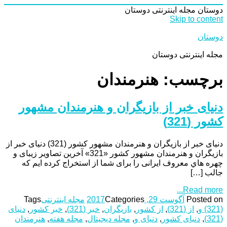
دوستان
مجله اینترنتی دوستان
Skip to content
دوستان
مجله اینترنتی دوستان
برچسب: هنرمندان
دنیای خبر از بازیگران و هنرمندان مشهور
کشور (321)
دنیای خبر از بازیگران و هنرمندان مشهور کشور (321) دنیای خبر از
بازیگران و هنرمندان مشهور کشور «321» آخرین تصاویر زیبای و
چهره هاي معروف ایرانی را برای شما از استخراج کرده ایم که
جالب […]
Read more...
Posted on
آگوست 29, 2017
Categories
مجله اینترنتی
Tags
(321) و
,
از (321)
,
از کشور
,
بازیگران
,
خبر (321)
,
خبر کشور
,
دنیای
(321)
,
دنیای کشور
,
دنیای و
,
مجله دیجیتال
,
مجله هفته
,
هنرمندان