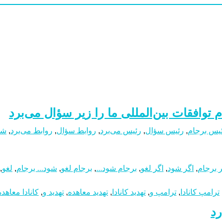
توافقات بین‌المللی ما را زیر سؤال می‌برد
یس برجام
,
رئیس سؤال
,
رئیس می‌برد
,
روابط سؤال
,
روابط می‌برد
,
شو
ر برجام
,
اگر شود
,
اگر لغو
,
برجام شود...
,
برجام لغو
,
شود... برجام
,
لغو
,
ترامپ کانادا
,
ترامپ و
,
تهدید کانادا
,
تهدید معاهده
,
تهدید و
,
کانادا معاهده