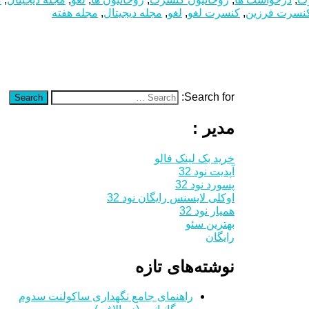
نسرت فرزین
,
کنسرت لغو
,
لغو
,
مجله دیجیتال
,
مجله هفته
Search for:
Search
مدیر :
خرید بک لینک فالو
آپدیت نود 32
پسورد نود 32
اوکلی لایسنس رایگان نود 32
همیار نود 32
بهترین سئو
رایگان
نوشته‌های تازه
راهنمای جامع نگهداری ساکولنت سدوم