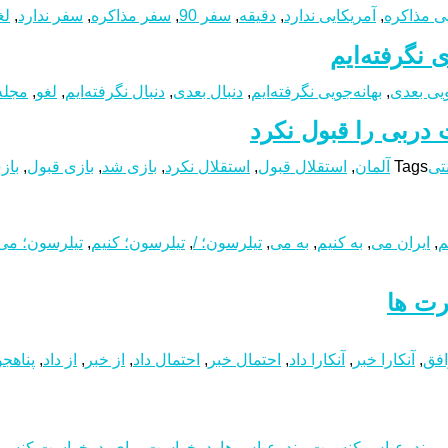
ی مذاکره
,
آمریکایی ندارد
,
دقیقه
,
سفر 90
,
سفر مذاکره
,
سفر ندارد
,
لغ
 نگرفته‌ایم
ویی بعدی
,
بهانه‌جویی نگرفته‌ایم
,
دنبال بعدی
,
دنبال نگرفته‌ایم
,
لغو
,
مجله
 دربی را قبول نکرد
نتی
Tags
آلمان
,
استقلال قبول
,
استقلال نکرد
,
بازی شد
,
بازی قبول
,
باز
م
,
ایران می
,
به کنیم
,
به می
,
تیلرسون؛ /
,
تیلرسون؛ کنیم
,
تیلرسون؛ می
رت ها
وافق
,
آنکارا خبر
,
آنکارا داد
,
احتمال خبر
,
احتمال داد
,
از خبر
,
از داد
,
پناهجو
س
,
بندرعباس کنسرت
,
بندرعباس ها
,
درخواست برای
,
درخواست کنسر