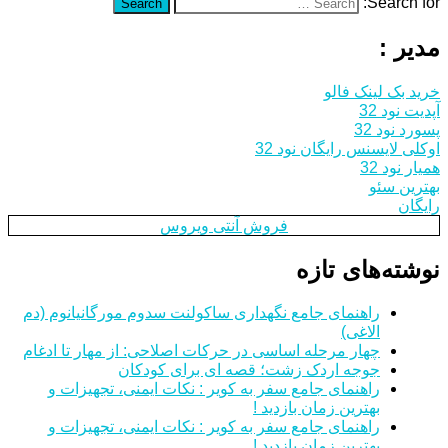
Search for:
Search
مدیر :
خرید بک لینک فالو
آپدیت نود 32
پسورد نود 32
اوکلی لایسنس رایگان نود 32
همیار نود 32
بهترین سئو
رایگان
فروش آنتی ویروس
نوشته‌های تازه
راهنمای جامع نگهداری ساکولنت سدوم مورگانیانوم (دم
الاغی)
چهار مرحله اساسی در حرکات اصلاحی: از مهار تا ادغام
جوجه اردک زشت؛ قصه ای برای کودکان
راهنمای جامع سفر به کویر : نکات ایمنی، تجهیزات و
بهترین زمان بازدید !
راهنمای جامع سفر به کویر : نکات ایمنی، تجهیزات و
بهترین زمان بازدید !