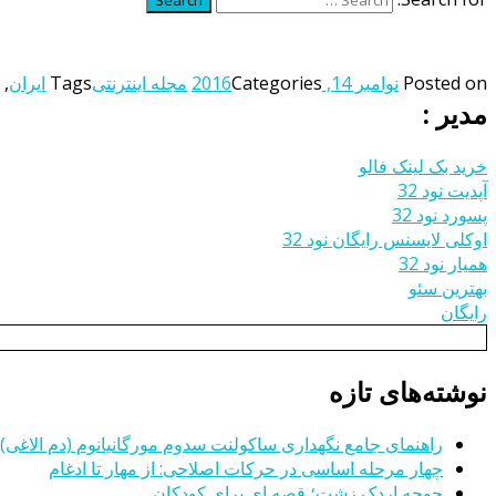
Posted on
نوامبر 14, 2016
Categories
مجله اینترنتی
Tags
ایران
,
مدیر :
خرید بک لینک فالو
آپدیت نود 32
پسورد نود 32
اوکلی لایسنس رایگان نود 32
همیار نود 32
بهترین سئو
رایگان
نوشته‌های تازه
راهنمای جامع نگهداری ساکولنت سدوم مورگانیانوم (دم الاغی)
چهار مرحله اساسی در حرکات اصلاحی: از مهار تا ادغام
جوجه اردک زشت؛ قصه ای برای کودکان